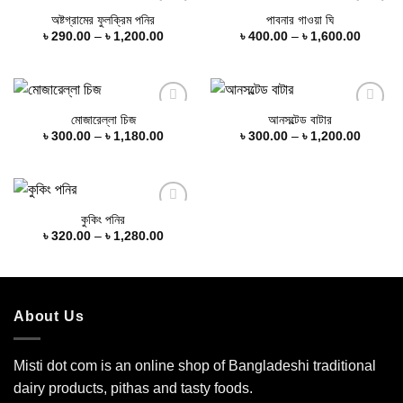
অষ্টগ্রামের ফুলক্রিম পনির
পাবনার গাওয়া ঘি
Price
Price
৳
290.00
–
৳
1,200.00
৳
400.00
–
৳
1,600.00
range:
range:
Add to
Add to
৳ 290.00
৳ 400.0
wishlist
wishlist
through
throug
৳ 1,200.00
৳ 1,600
মোজারেল্লা চিজ
আনসল্টেড বাটার
Price
Price
৳
300.00
–
৳
1,180.00
৳
300.00
–
৳
1,200.00
range:
range:
Add to
Add to
৳ 300.00
৳ 300.0
wishlist
wishlist
through
throug
৳ 1,180.00
৳ 1,200
কুকিং পনির
Price
৳
320.00
–
৳
1,280.00
range:
Add to
৳ 320.00
wishlist
through
৳ 1,280.00
About Us
Misti dot com is an online shop of Bangladeshi traditional
dairy products, pithas and tasty foods.