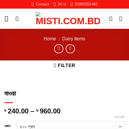
Skip
Contact
24 hr
01885555442
to
content
Home
/
Dairy Items
FILTER
মাওয়া
Price
240.00
–
960.00
৳
৳
range:
CLEAR
৳ 240.00
ওজন