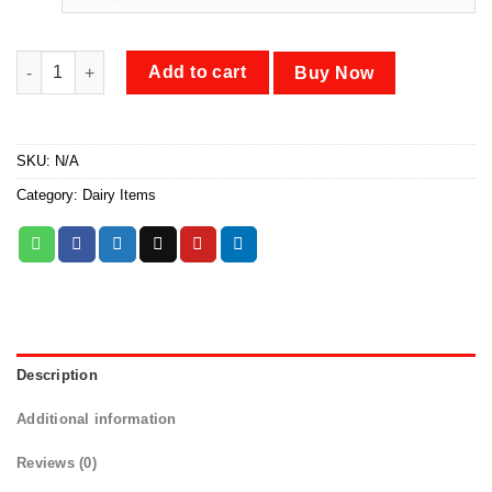
through
৳ 960.00
মাওয়া quantity
Add to cart
Buy Now
SKU:
N/A
Category:
Dairy Items
Description
Additional information
Reviews (0)